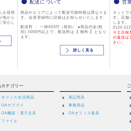
配送について
営
ムを採用
商品やエリアによって配送可能時期は異なりま
ネットで
が他から
す。会員登録時に詳細はお知らせいたします。
す。店舗
ご安心し
します。
配送料 ： 一律400円（税別） ●商品代金(税
0120-52
別) 3000円以上で、配送料は【 無料 】となり
※土日祝
ます。
の返信は
る
さい。
詳しく見る
品カテゴリー
オフィス生活用品
筆記用具
OAサプライ
事務用品
OA機器・電子文具
OAオフィス家具
ファイル