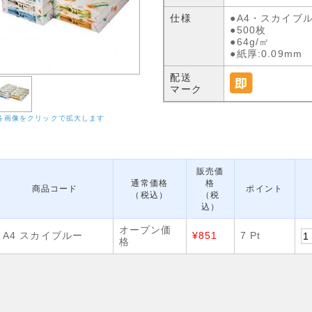
仕様
●A4・スカイブ
●500枚
●64g/㎡
●紙厚:0.09mm
配送
マーク
各画像をクリックで拡大します
販売価
通常価格
格
商品コード
ポイント
（税込）
（税
込）
オープン価
A4 スカイブルー
¥851
7 Pt
格