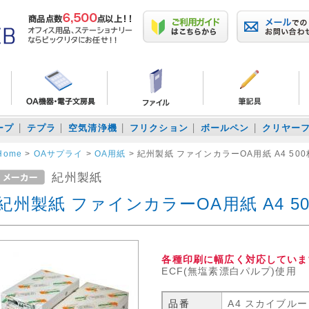
ープ
テプラ
空気清浄機
フリクション
ボールペン
クリヤー
Home
>
OAサプライ
>
OA用紙
>
紀州製紙 ファインカラーOA用紙 A4 50
紀州製紙
紀州製紙 ファインカラーOA用紙 A4 5
各種印刷に幅広く対応していま
ECF(無塩素漂白パルプ)使用
品番
A4 スカイブルー