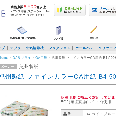
ープ
テプラ
空気清浄機
フリクション
ボールペン
クリヤー
Home
>
OAサプライ
>
OA用紙
>
紀州製紙 ファインカラーOA用紙 B4 50
紀州製紙
紀州製紙 ファインカラーOA用紙 B4 5
各種印刷に幅広く対応していま
ECF(無塩素漂白パルプ)使用
品番
B4 ライトブルー