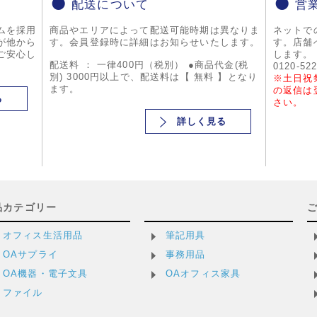
配送について
営
ムを採用
商品やエリアによって配送可能時期は異なりま
ネットで
が他から
す。会員登録時に詳細はお知らせいたします。
す。店舗
ご安心し
します。
配送料 ： 一律400円（税別） ●商品代金(税
0120-52
別) 3000円以上で、配送料は【 無料 】となり
※土日祝
ます。
の返信は
る
さい。
詳しく見る
品カテゴリー
オフィス生活用品
筆記用具
OAサプライ
事務用品
OA機器・電子文具
OAオフィス家具
ファイル