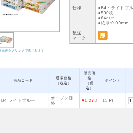
仕様
●B4・ライトブ
●500枚
●64g/㎡
●紙厚:0.09mm
配送
マーク
各画像をクリックで拡大します
販売価
通常価格
格
商品コード
ポイント
（税込）
（税
込）
オープン価
B4 ライトブルー
¥1,278
11 Pt
格