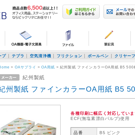
ープ
テプラ
空気清浄機
フリクション
ボールペン
クリヤー
Home
>
OAサプライ
>
OA用紙
>
紀州製紙 ファインカラーOA用紙 B5 500
紀州製紙
紀州製紙 ファインカラーOA用紙 B5 5
各種印刷に幅広く対応していま
ECF(無塩素漂白パルプ)使用
品番
B5 ピンク