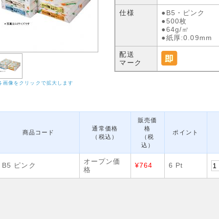
仕様
●B5・ピンク
●500枚
●64g/㎡
●紙厚:0.09mm
配送
マーク
各画像をクリックで拡大します
販売価
通常価格
格
商品コード
ポイント
（税込）
（税
込）
オープン価
B5 ピンク
¥764
6 Pt
格