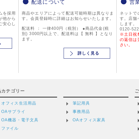
配送について
営
ムを採用
商品やエリアによって配送可能時期は異なりま
ネットで
が他から
す。会員登録時に詳細はお知らせいたします。
す。店舗
ご安心し
します。
配送料 ： 一律400円（税別） ●商品代金(税
0120-52
別) 3000円以上で、配送料は【 無料 】となり
※土日祝
ます。
の返信は
る
さい。
詳しく見る
品カテゴリー
オフィス生活用品
筆記用具
OAサプライ
事務用品
OA機器・電子文具
OAオフィス家具
ファイル