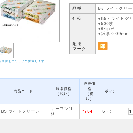
品番
B5 ライトグリー
仕様
●B5・ライトグ
●500枚
●64g/㎡
●紙厚:0.09mm
配送
マーク
各画像をクリックで拡大します
販売価
通常価格
格
商品コード
ポイント
（税込）
（税
込）
オープン価
B5 ライトグリーン
¥764
6 Pt
格