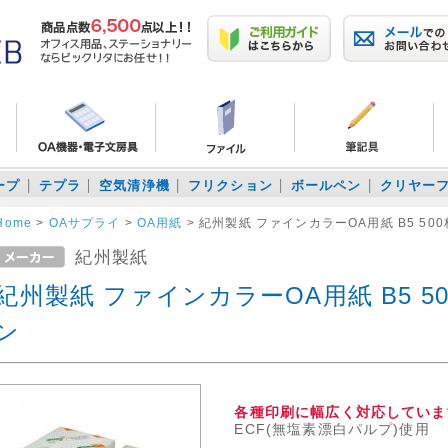
ープ
テプラ
空気清浄機
フリクション
ボールペン
クリヤー
Home
>
OAサプライ
>
OA用紙
>
紀州製紙 ファインカラーOA用紙 B5 50
紀州製紙
紀州製紙 ファインカラーOA用紙 B5 5
ン
各種印刷に幅広く対応していま
ECF(無塩素漂白パルプ)使用