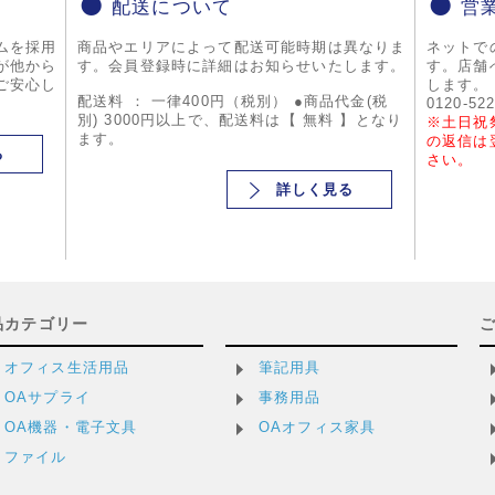
配送について
営
ムを採用
商品やエリアによって配送可能時期は異なりま
ネットで
が他から
す。会員登録時に詳細はお知らせいたします。
す。店舗
ご安心し
します。
配送料 ： 一律400円（税別） ●商品代金(税
0120-52
別) 3000円以上で、配送料は【 無料 】となり
※土日祝
ます。
の返信は
る
さい。
詳しく見る
品カテゴリー
オフィス生活用品
筆記用具
OAサプライ
事務用品
OA機器・電子文具
OAオフィス家具
ファイル