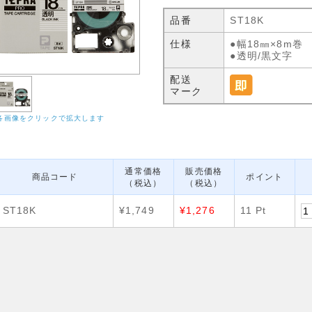
品番
ST18K
仕様
●幅18㎜×8m巻
●透明/黒文字
配送
マーク
各画像をクリックで拡大します
通常価格
販売価格
商品コード
ポイント
（税込）
（税込）
ST18K
¥1,749
¥1,276
11 Pt