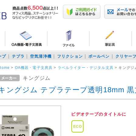
ープ
テプラ
空気清浄機
フリクション
ボールペン
クリヤー
Home
>
OA機器・電子文房具
>
ラベルライター・デジタル文具
>
キングジム
キングジム
キングジム テプラテープ透明18mm 黒文
ビデオテープのタイトルに