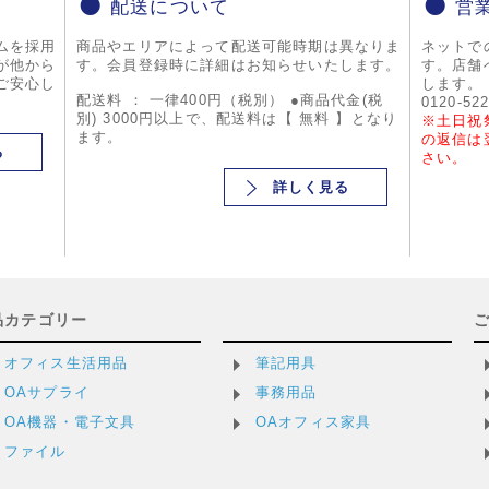
配送について
営
ムを採用
商品やエリアによって配送可能時期は異なりま
ネットで
が他から
す。会員登録時に詳細はお知らせいたします。
す。店舗
ご安心し
します。
配送料 ： 一律400円（税別） ●商品代金(税
0120-52
別) 3000円以上で、配送料は【 無料 】となり
※土日祝
ます。
の返信は
る
さい。
詳しく見る
品カテゴリー
オフィス生活用品
筆記用具
OAサプライ
事務用品
OA機器・電子文具
OAオフィス家具
ファイル