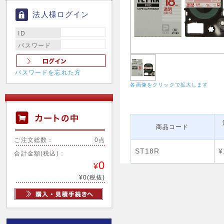
法人様ログイン
ID
パスワード
パスワードを忘れた方
各画像をクリックで拡大します
商品コード
ご注文総数：
0点
ST18R
¥
合計金額(税込)：
0
¥
¥0(税抜)