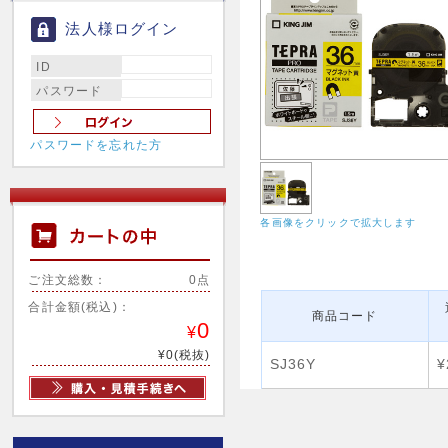
法人様ログイン
ID
パスワード
パスワードを忘れた方
各画像をクリックで拡大します
ご注文総数：
0点
合計金額(税込)：
商品コード
0
¥
¥0(税抜)
SJ36Y
¥