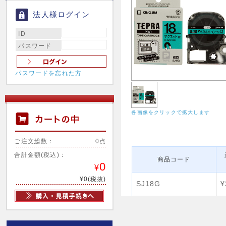
法人様ログイン
ID
パスワード
パスワードを忘れた方
各画像をクリックで拡大します
ご注文総数：
0点
合計金額(税込)：
商品コード
0
¥
¥0(税抜)
SJ18G
¥