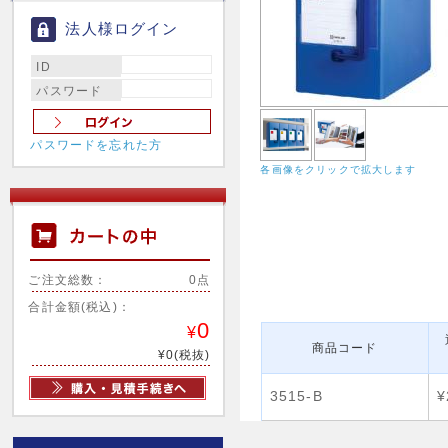
法人様ログイン
ID
パスワード
パスワードを忘れた方
各画像をクリックで拡大します
ご注文総数：
0点
合計金額(税込)：
0
¥
商品コード
¥0(税抜)
3515-B
¥