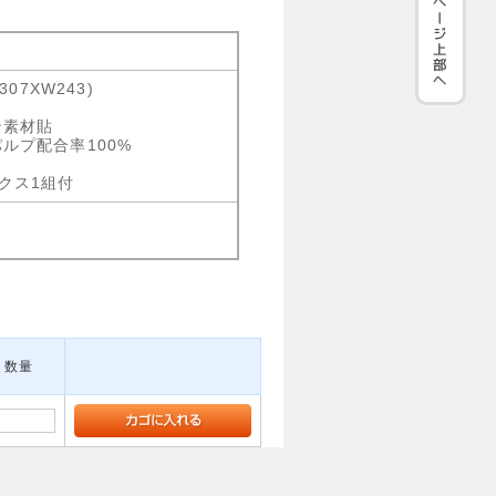
307XW243)
ン素材貼
パルプ配合率100%
クス1組付
数量