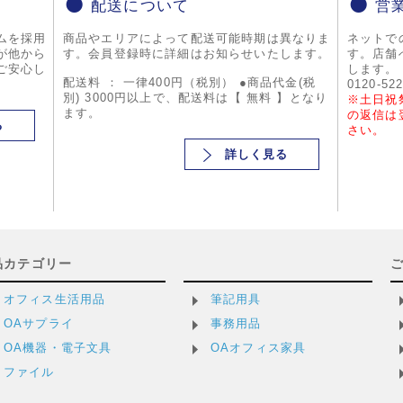
配送について
営
ムを採用
商品やエリアによって配送可能時期は異なりま
ネットで
が他から
す。会員登録時に詳細はお知らせいたします。
す。店舗
ご安心し
します。
配送料 ： 一律400円（税別） ●商品代金(税
0120-52
別) 3000円以上で、配送料は【 無料 】となり
※土日祝
ます。
の返信は
る
さい。
詳しく見る
品カテゴリー
オフィス生活用品
筆記用具
OAサプライ
事務用品
OA機器・電子文具
OAオフィス家具
ファイル