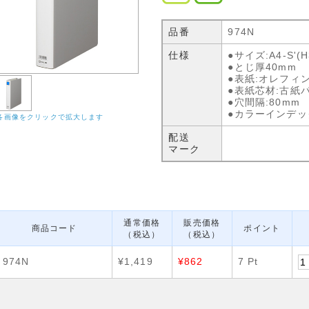
品番
974N
仕様
●サイズ:A4-S'(H
●とじ厚40mm
●表紙:オレフィ
●表紙芯材:古紙
●穴間隔:80mm
●カラーインデッ
各画像をクリックで拡大します
配送
マーク
通常価格
販売価格
商品コード
ポイント
（税込）
（税込）
974N
¥1,419
¥862
7 Pt