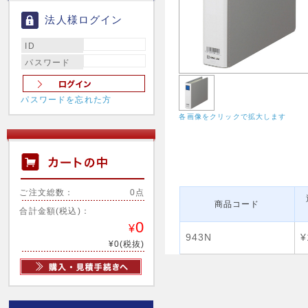
法人様ログイン
ID
パスワード
パスワードを忘れた方
各画像をクリックで拡大します
ご注文総数：
0点
商品コード
合計金額(税込)：
0
¥
943N
¥
¥0(税抜)