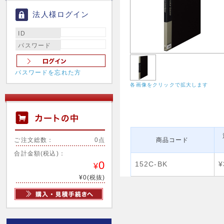
法人様ログイン
ID
パスワード
パスワードを忘れた方
各画像をクリックで拡大します
ご注文総数：
0点
商品コード
合計金額(税込)：
0
152C-BK
¥
¥
¥0(税抜)