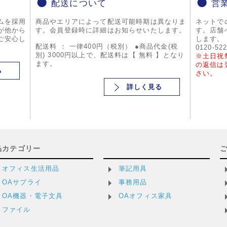
配送について
営
ムを採用
商品やエリアによって配送可能時期は異なりま
ネットで
が他から
す。会員登録時に詳細はお知らせいたします。
す。店舗
ご安心し
します。
配送料 ： 一律400円（税別） ●商品代金(税
0120-52
別) 3000円以上で、配送料は【 無料 】となり
※土日祝
ます。
の返信は
る
さい。
詳しく見る
品カテゴリー
オフィス生活用品
筆記用具
OAサプライ
事務用品
OA機器・電子文具
OAオフィス家具
ファイル