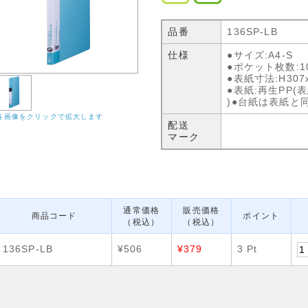
品番
136SP-LB
仕様
●サイズ:A4-S
●ポケット枚数:1
●表紙寸法:H307
●表紙:再生PP(
)●台紙は表紙と
各画像をクリックで拡大します
配送
マーク
通常価格
販売価格
商品コード
ポイント
（税込）
（税込）
136SP-LB
¥506
¥379
3 Pt