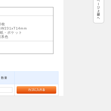
0枚
xW231xT14mm
表紙・ポケット
同系色
数量